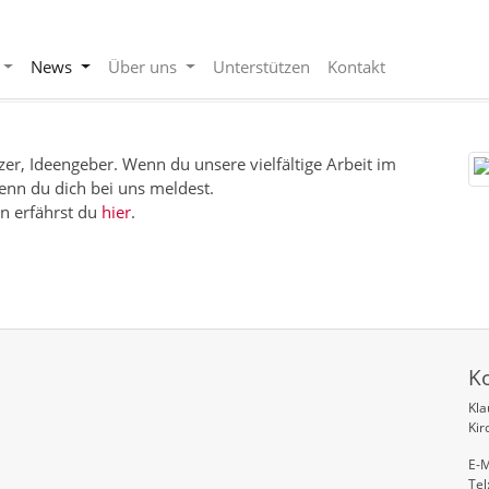
News
Über uns
Unterstützen
Kontakt
zer, Ideengeber. Wenn du unsere vielfältige Arbeit im
enn du dich bei uns meldest.
en erfährst du
hier
.
K
Kl
Kir
E-M
Tel