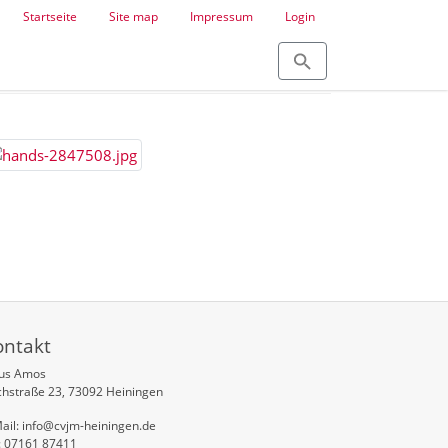
Startseite
Site map
Impressum
Login
ontakt
aus Amos
chstraße 23, 73092 Heiningen
ail: info@cvjm-heiningen.de
: 07161 87411