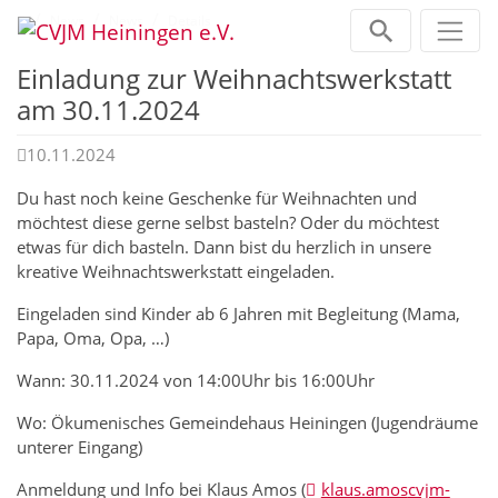
Zum Inhalt springen
Home
News
News
Details
Einladung zur Weihnachtswerkstatt
am 30.11.2024
10.11.2024
Du hast noch keine Geschenke für Weihnachten und
möchtest diese gerne selbst basteln? Oder du möchtest
etwas für dich basteln. Dann bist du herzlich in unsere
kreative Weihnachtswerkstatt eingeladen.
Eingeladen sind Kinder ab 6 Jahren mit Begleitung (Mama,
Papa, Oma, Opa, …)
Wann: 30.11.2024 von 14:00Uhr bis 16:00Uhr
Wo: Ökumenisches Gemeindehaus Heiningen (Jugendräume
unterer Eingang)
Anmeldung und Info bei Klaus Amos (
klaus.amos
cvjm-