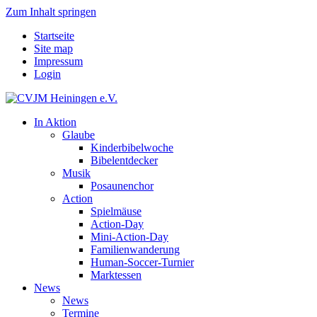
Zum Inhalt springen
Startseite
Site map
Impressum
Login
In Aktion
Glaube
Kinderbibelwoche
Bibelentdecker
Musik
Posaunenchor
Action
Spielmäuse
Action-Day
Mini-Action-Day
Familienwanderung
Human-Soccer-Turnier
Marktessen
News
News
Termine