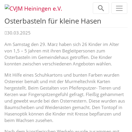
Zum Inhalt springen
Home
News
News
Details
Osterbasteln für kleine Hasen
30.03.2025
Am Samstag den 29. März haben sich 26 Kinder im Alter
von 1,5 – 5 Jahren mit ihren Begleitpersonen zum
Osterbasteln im Gemeindehaus getroffen. Die Kinder
konnten zwischen verschiedenen Angeboten wählen.
Mit Hilfe eines Schuhkartons und bunten Farben wurden
Ostereier bemalt und mit der Murmeltechnik Karten
hergestellt. Beim Gestalten von Pfeifenputzer- Tieren und
Kerzen war Fingerspitzengefühl gefragt. Fleißig gehämmert
und gewebt wurde bei den Osternestern. Diese wurden aus
Baumscheiben und Weidenästen gemacht. Den Tontopf in
Hasenoptik können die Kinder mit Kresse bepflanzen und
beim Wachsen zusehen.
Nach dem künstlerischen Werkeln wurde zusammen mit