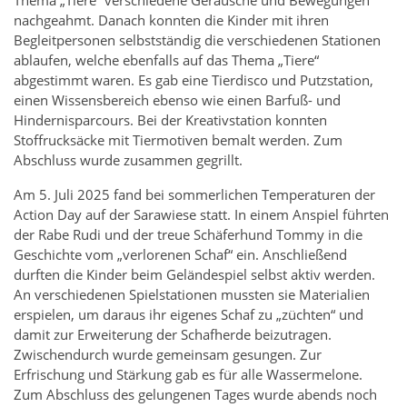
Thema „Tiere“ verschiedene Geräusche und Bewegungen
nachgeahmt. Danach konnten die Kinder mit ihren
Begleitpersonen selbstständig die verschiedenen Stationen
ablaufen, welche ebenfalls auf das Thema „Tiere“
abgestimmt waren. Es gab eine Tierdisco und Putzstation,
einen Wissensbereich ebenso wie einen Barfuß- und
Hindernisparcours. Bei der Kreativstation konnten
Stoffrucksäcke mit Tiermotiven bemalt werden. Zum
Abschluss wurde zusammen gegrillt.
Am 5. Juli 2025 fand bei sommerlichen Temperaturen der
Action Day auf der Sarawiese statt. In einem Anspiel führten
der Rabe Rudi und der treue Schäferhund Tommy in die
Geschichte vom „verlorenen Schaf“ ein. Anschließend
durften die Kinder beim Geländespiel selbst aktiv werden.
An verschiedenen Spielstationen mussten sie Materialien
erspielen, um daraus ihr eigenes Schaf zu „züchten“ und
damit zur Erweiterung der Schafherde beizutragen.
Zwischendurch wurde gemeinsam gesungen. Zur
Erfrischung und Stärkung gab es für alle Wassermelone.
Zum Abschluss des gelungenen Tages wurde abends noch