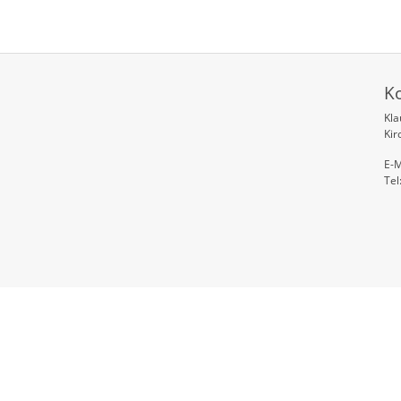
K
Kl
Kir
E-M
Tel