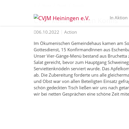
Zum Inhalt springen
Home
News
News
Details
In Aktion
CVJM kocht mit den Konfis
06.10.2022
Action
Im Ökumenischen Gemeindehaus kamen am Sonn
Gottesdienst, 15 KonfirmandInnen aus Eschen
Unser Vier-Gänge-Menü bestand aus Bruchetta z
Salat gereicht, bevor zum Hauptgang Schweineg
Serviettenknödeln serviert wurde. Das Apfelko
ab. Die Zubereitung forderte uns alle gleiche
und Obst war von allen Beteiligten Einsatz gefr
schön gedeckten Tisch ließen wir uns nach geta
wir bei netten Gesprächen eine schöne Zeit mit